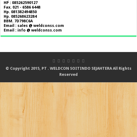
HP : 085262590127
Fax. 021 - 6586 6448
Hp. 081382494850
Hp. 085268623284
BBM. 7D798C6A
Email : sales @ weldconss.com
Email : info @ weldconss.com
© Copyright 2015, PT . WELDCON SOITINDO SEJAHTERA All Rights
Reserved