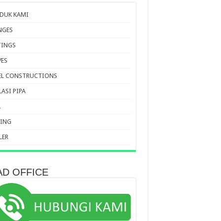
DUK KAMI
NGES
TINGS
VES
EL CONSTRUCTIONS
LASI PIPA
A
ING
LER
AD OFFICE