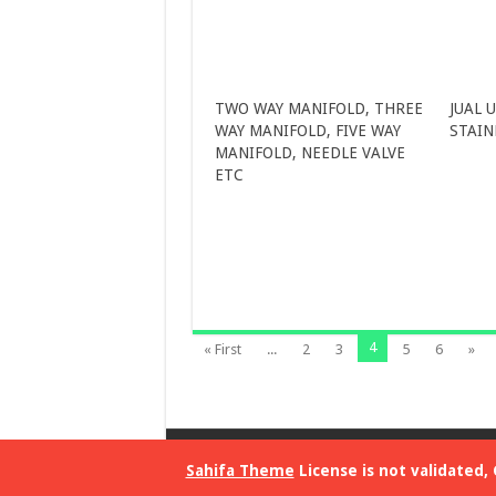
TWO WAY MANIFOLD, THREE
JUAL 
WAY MANIFOLD, FIVE WAY
STAIN
MANIFOLD, NEEDLE VALVE
ETC
4
« First
...
2
3
5
6
»
© Copyright 2015, PT . WELDCON SOITINDO
Sahifa Theme
License is not validated,