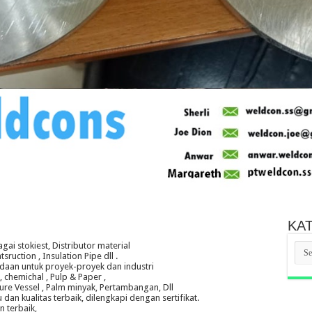
KA
ai stokiest, Distributor material
KAT
ntsruction , Insulation Pipe dll .
PRO
aan untuk proyek-proyek dan industri
, chemichal , Pulp & Paper ,
ssure Vessel , Palm minyak, Pertambangan, Dll
an kualitas terbaik, dilengkapi dengan sertifikat.
 terbaik,