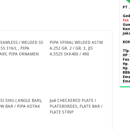
PT 
Ged
1st 
Gun
Kem
Jak
KON
SEAMLESS / WELDED SS
PIPA SPIRAL WELDED ASTM
 SS 316/L , PIPA
A.252 GR. 2 / GR. 3, JIS
Tlp.
ARY, PIPA ORNAMEN
A.5525 SKK400 / 490
HP 
Fax.
Hp.
Hp.
BBM
Ema
Ema
ESI SIKU ( ANGLE BAR),
Jual CHECKERED PLATE /
W BAR / PIPA KOTAK
PLATEBORDES, FLATE BAR /
FLATE STRIP