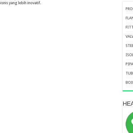
snis yang lebih inovatif.
PRO
FLA
FIT
VAL
STE
ISO
PIP
TUB
BOI
HE