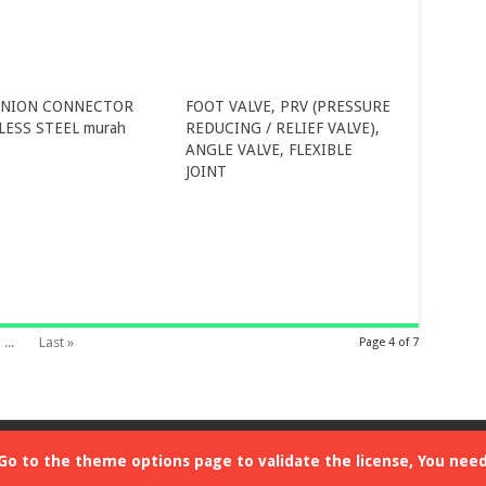
UNION CONNECTOR
FOOT VALVE, PRV (PRESSURE
LESS STEEL murah
REDUCING / RELIEF VALVE),
ANGLE VALVE, FLEXIBLE
JOINT
...
Last »
Page 4 of 7
 SEJAHTERA All Rights Reserved
 Go to the theme options page to validate the license, You nee