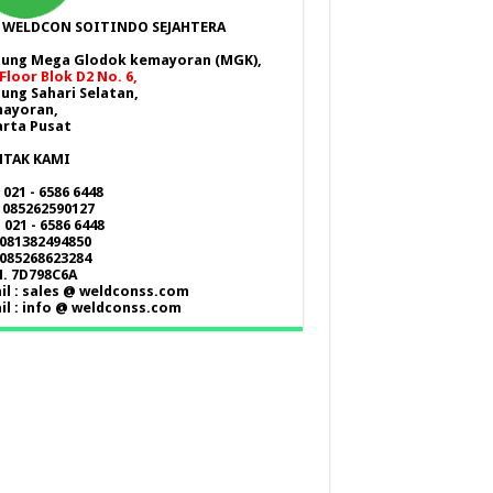
. WELDCON SOITINDO SEJAHTERA
ung Mega Glodok kemayoran (MGK),
Floor Blok D2 No. 6,
ung Sahari Selatan,
ayoran,
arta Pusat
TAK KAMI
 021 - 6586 6448
: 085262590127
 021 - 6586 6448
 081382494850
 085268623284
. 7D798C6A
il : sales @ weldconss.com
il : info @ weldconss.com