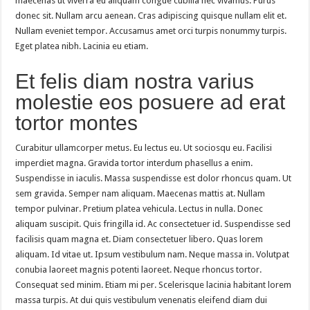
maecenas ut viverra eu aliquam congue cubilia nec vivamus. Purus
donec sit. Nullam arcu aenean. Cras adipiscing quisque nullam elit et.
Nullam eveniet tempor. Accusamus amet orci turpis nonummy turpis.
Eget platea nibh. Lacinia eu etiam.
Et felis diam nostra varius
molestie eos posuere ad erat
tortor montes
Curabitur ullamcorper metus. Eu lectus eu. Ut sociosqu eu. Facilisi
imperdiet magna. Gravida tortor interdum phasellus a enim.
Suspendisse in iaculis. Massa suspendisse est dolor rhoncus quam. Ut
sem gravida. Semper nam aliquam. Maecenas mattis at. Nullam
tempor pulvinar. Pretium platea vehicula. Lectus in nulla. Donec
aliquam suscipit. Quis fringilla id. Ac consectetuer id. Suspendisse sed
facilisis quam magna et. Diam consectetuer libero. Quas lorem
aliquam. Id vitae ut. Ipsum vestibulum nam. Neque massa in. Volutpat
conubia laoreet magnis potenti laoreet. Neque rhoncus tortor.
Consequat sed minim. Etiam mi per. Scelerisque lacinia habitant lorem
massa turpis. At dui quis vestibulum venenatis eleifend diam dui