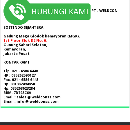
PT . WELDCON
SOITINDO SEJAHTERA
Gedung Mega Glodok kemayoran (MGK),
1st Floor Blok D2 No. 6,
Gunung Sahari Selatan,
Kemayoran,
Jakarta Pusat
KONTAK KAMI
Tlp. 021 - 6586 6448
HP : 085262590127
Fax. 021 - 6586 6448
Hp. 081382494850
Hp. 085268623284
BBM. 7D798C6A
Email : sales @ weldconss.com
Email : info @ weldconss.com