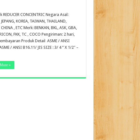
k REDUCER CONCENTRIC Negara Asal:
 JEPANG, KOREA, TAIWAN, THAILAND,
 CHINA , ETC Merk: BENKAN, BKL, ASK, GBA,
 RICON, FKK, TC , COCO Pengiriman: 2 hari,
pembayaran Produk Detail ASME / ANSI
ASME / ANSI B16.11/ JIS SIZE : 3/ 4 ” X 1/2″ –
More »