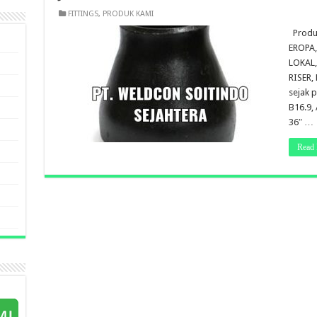
FITTINGS
,
PRODUK KAMI
Produ
EROPA,
LOKAL,
RISER,
sejak 
B16.9, 
36″ …
Read 