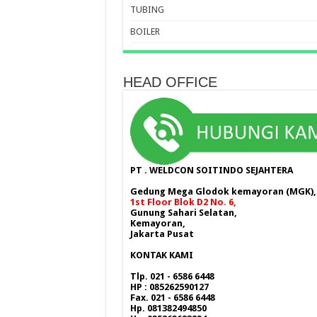
TUBING
BOILER
HEAD OFFICE
PT . WELDCON SOITINDO SEJAHTERA
Gedung Mega Glodok kemayoran (MGK),
1st Floor Blok D2 No. 6,
Gunung Sahari Selatan,
Kemayoran,
Jakarta Pusat
KONTAK KAMI
Tlp. 021 - 6586 6448
HP : 085262590127
Fax. 021 - 6586 6448
Hp. 081382494850